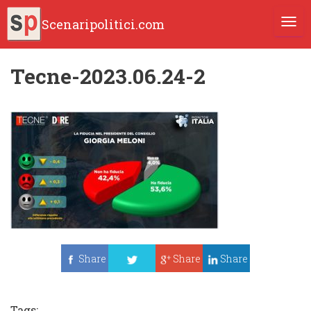
Scenaripolitici.com
TOGG
Tecne-2023.06.24-2
Share
Share
Share
Tweet
Tags: