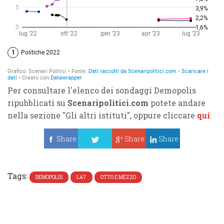
Per consultare l'elenco dei sondaggi Demopolis
ripubblicati su
Scenaripolitici.com
potete andare
nella sezione "Gli altri istituti", oppure cliccare
qui
.
Share
Share
Share
Tweet
Tags:
DEMOPOLIS
LA7
OTTO E MEZZO