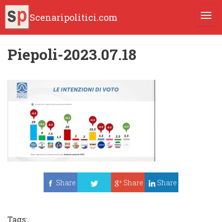
Scenaripolitici.com
TOGG
Piepoli-2023.07.18
Share
Share
Share
Tweet
Tags: