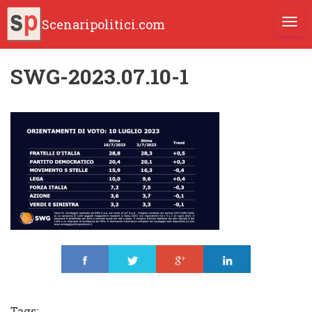
Scenaripolitici.com
TOGG
SWG-2023.07.10-1
Share
Tweet
Share
Share
Tags: