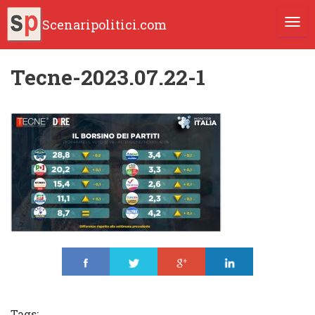
Scenaripolitici.com
TOGG
Tecne-2023.07.22-1
Share
Tweet
Share
Share
Tags: