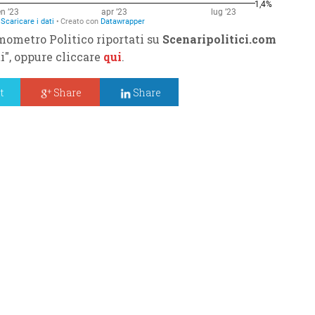
mometro Politico riportati su
Scenaripolitici.com
ti", oppure cliccare
qui
.
t
Share
Share