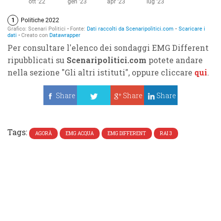
Per consultare l'elenco dei sondaggi EMG Different
ripubblicati su
Scenaripolitici.com
potete andare
nella sezione "Gli altri istituti", oppure cliccare
qui
.
Share
Share
Share
Tweet
Tags:
AGORÀ
EMG ACQUA
EMG DIFFERENT
RAI 3