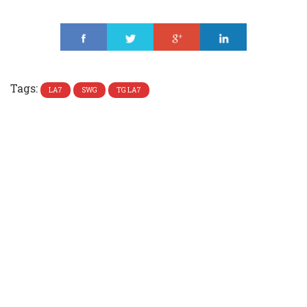
Share
Tweet
Share
Share
Tags:
LA7
SWG
TG LA7