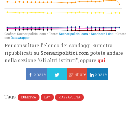
Per consultare l'elenco dei sondaggi Eumetra
ripubblicati su
Scenaripolitici.com
potete andare
nella sezione "Gli altri istituti", oppure
qui
.
Share
Share
Share
Tweet
Tags:
EUMETRA
LA7
PIAZZAPULITA