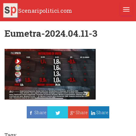
Scenaripolitici.com
TOGG
Eumetra-2024.04.11-3
Share
Share
Share
Tweet
Tags: