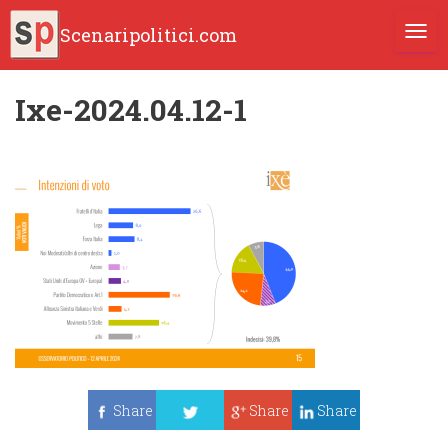
Scenaripolitici.com
TOGG
Ixe-2024.04.12-1
Share
Share
Share
Tweet