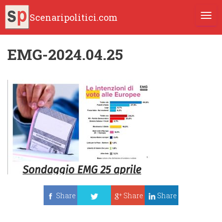
Scenaripolitici.com
TOGG
EMG-2024.04.25
Share
Share
Share
Tweet