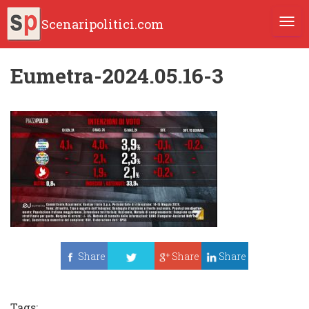
Scenaripolitici.com
TOGG
Eumetra-2024.05.16-3
Share
Share
Share
Tweet
Tags: