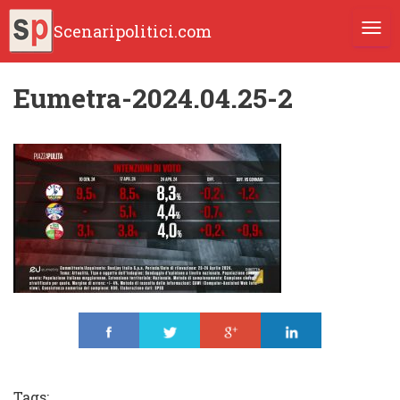
Scenaripolitici.com
TOGG
Eumetra-2024.04.25-2
Share
Tweet
Share
Share
Tags: