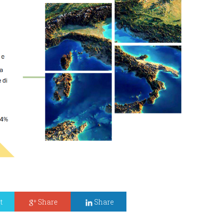
t
Share
Share