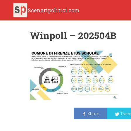
Scenaripolitici.com
Winpoll – 202504B
Share
Twee