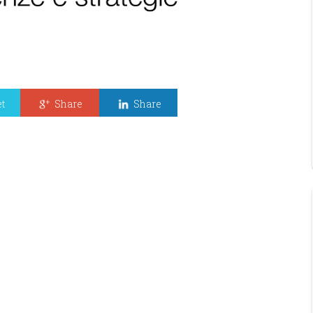
t
Share
Share