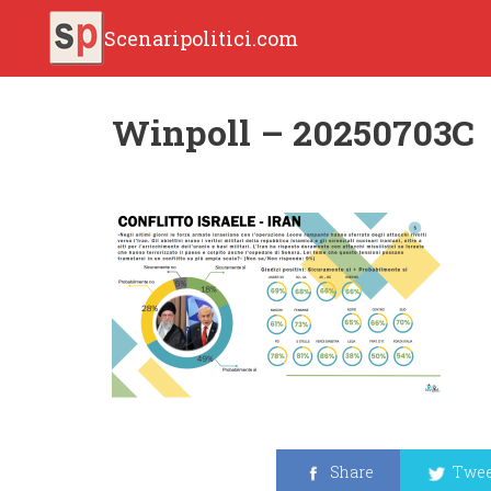
Scenaripolitici.com
Winpoll – 20250703C
Share
Twee