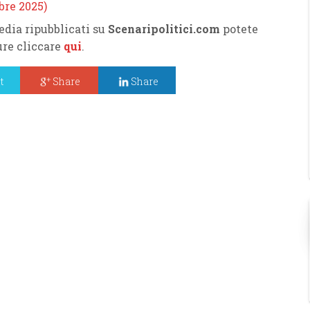
edia ripubblicati su
Scenaripolitici.com
potete
pure cliccare
qui
.
t
Share
Share