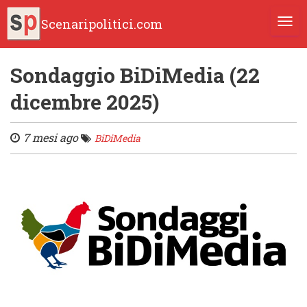
Scenaripolitici.com
TOGG
Sondaggio BiDiMedia (22
dicembre 2025)
7 mesi ago
BiDiMedia