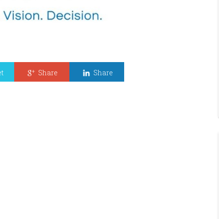
t
Share
Share