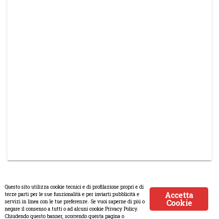
Questo sito utilizza cookie tecnici e di profilazione propri e di
Accetta
terze parti per le sue funzionalità e per inviarti pubblicità e
Cookie
servizi in linea con le tue preferenze. Se vuoi saperne di più o
© Copyright 2008-2017 Scenaripolitici.com - Tutti i diritti riservati.
negare il consenso a tutti o ad alcuni cookie Privacy Policy.
Chiudendo questo banner, scorrendo questa pagina o
Creato da
Atlanticmoon.com