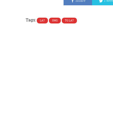
Share
Twee
Tags:
LA7
SWG
TG LA7