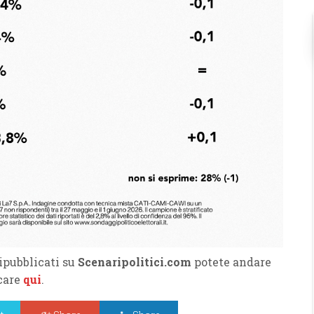
ipubblicati su
Scenaripolitici.com
potete andare
ccare
qui
.