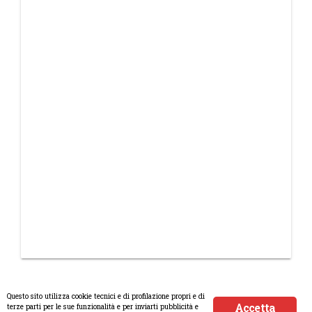
Questo sito utilizza cookie tecnici e di profilazione propri e di
Accetta
terze parti per le sue funzionalità e per inviarti pubblicità e