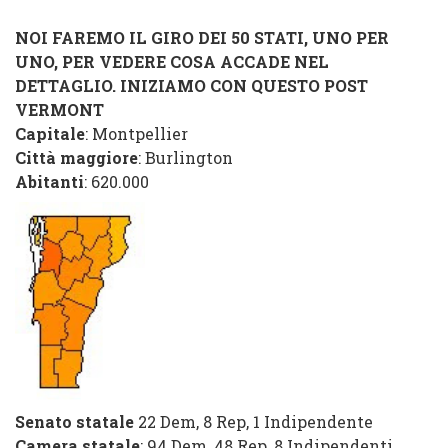
NOI FAREMO IL GIRO DEI 50 STATI, UNO PER
UNO, PER VEDERE COSA ACCADE NEL
DETTAGLIO. INIZIAMO CON QUESTO POST
VERMONT
Capitale
: Montpellier
Città maggiore
: Burlington
Abitanti
: 620.000
Senato statale
22 Dem
,
8 Rep
,
1 Indipendente
Camera statale
:
94 Dem
,
48 Rep
,
8 Indipendenti