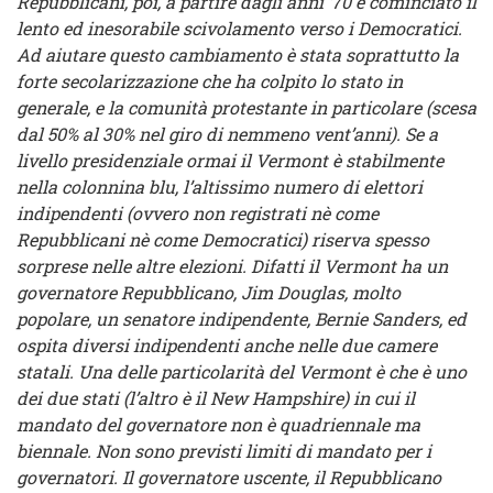
Repubblicani, poi, a partire dagli anni ’70 è cominciato il
lento ed inesorabile scivolamento verso i Democratici.
Ad aiutare questo cambiamento è stata soprattutto la
forte secolarizzazione che ha colpito lo stato in
generale, e la comunità protestante in particolare (scesa
dal 50% al 30% nel giro di nemmeno vent’anni). Se a
livello presidenziale ormai il Vermont è stabilmente
nella colonnina blu, l’altissimo numero di elettori
indipendenti (ovvero non registrati nè come
Repubblicani nè come Democratici) riserva spesso
sorprese nelle altre elezioni. Difatti il Vermont ha un
governatore Repubblicano,
Jim Douglas
, molto
popolare, un senatore indipendente, Bernie Sanders, ed
ospita diversi indipendenti anche nelle due camere
statali. Una delle particolarità del Vermont è che è uno
dei due stati (l’altro è il New Hampshire) in cui il
mandato del governatore non è quadriennale ma
biennale. Non sono previsti limiti di mandato per i
governatori. Il governatore uscente, il Repubblicano