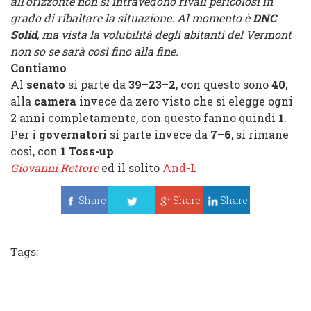
all’orizzonte non si intravedono rivali pericolosi in
grado di ribaltare la situazione. Al momento è
DNC
Solid
, ma vista la volubilità degli abitanti del Vermont
non so se sarà così fino alla fine.
Contiamo
Al
senato
si parte da
39
–
23
–
2
, con questo sono
40
;
alla
camera
invece da zero visto che si elegge ogni
2 anni completamente, con questo fanno quindi
1
.
Per i
governatori
si parte invece da
7
–
6
, si rimane
così, con
1 Toss-up
.
Giovanni Rettore
ed il solito
And-L
Share
Share
Share
Tweet
Tags: