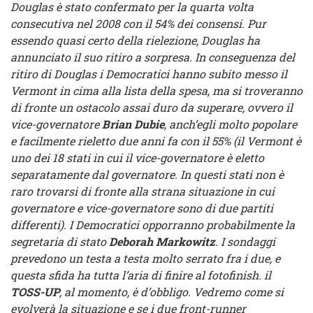
Douglas
è stato confermato per la quarta volta
consecutiva nel 2008 con il 54% dei consensi. Pur
essendo quasi certo della rielezione, Douglas ha
annunciato il suo ritiro a sorpresa. In conseguenza del
ritiro di Douglas i Democratici hanno subito messo il
Vermont in cima alla lista della spesa, ma si troveranno
di fronte un ostacolo assai duro da superare, ovvero il
vice-governatore
Brian Dubie
, anch’egli molto popolare
e facilmente rieletto due anni fa con il 55% (il Vermont è
uno dei 18 stati in cui il vice-governatore è eletto
separatamente dal governatore. In questi stati non è
raro trovarsi di fronte alla strana situazione in cui
governatore e vice-governatore sono di due partiti
differenti). I Democratici opporranno probabilmente la
segretaria di stato
Deborah Markowitz
. I sondaggi
prevedono un testa a testa molto serrato fra i due, e
questa sfida ha tutta l’aria di finire al fotofinish. il
TOSS-UP
, al momento, è d’obbligo. Vedremo come si
evolverà la situazione e se i due front-runner