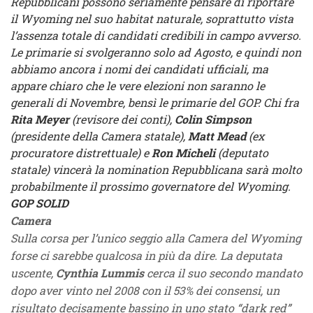
Repubblicani possono seriamente pensare di riportare
il Wyoming nel suo habitat naturale, soprattutto vista
l’assenza totale di candidati credibili in campo avverso.
Le primarie si svolgeranno solo ad Agosto, e quindi non
abbiamo ancora i nomi dei candidati ufficiali, ma
appare chiaro che le vere elezioni non saranno le
generali di Novembre, bensì le primarie del GOP. Chi fra
Rita Meyer
(revisore dei conti),
Colin Simpson
(presidente della Camera statale),
Matt Mead
(ex
procuratore distrettuale) e
Ron Micheli
(deputato
statale) vincerà la nomination Repubblicana sarà molto
probabilmente il prossimo governatore del Wyoming.
GOP SOLID
Camera
Sulla corsa per l’unico seggio alla Camera del Wyoming
forse ci sarebbe qualcosa in più da dire. La deputata
uscente,
Cynthia Lummis
cerca il suo secondo mandato
dopo aver vinto nel 2008 con il 53% dei consensi, un
risultato decisamente bassino in uno stato “dark red”