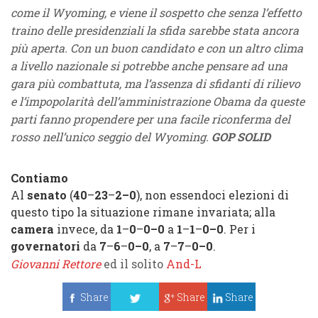
come il Wyoming, e viene il sospetto che senza l’effetto
traino delle presidenziali la sfida sarebbe stata ancora
più aperta. Con un buon candidato e con un altro clima
a livello nazionale si potrebbe anche pensare ad una
gara più combattuta, ma l’assenza di sfidanti di rilievo
e l’impopolarità dell’amministrazione Obama da queste
parti fanno propendere per una facile riconferma del
rosso nell’unico seggio del Wyoming.
GOP SOLID
Contiamo
Al
senato
(
40
–
23
–
2
–
0
)
, non essendoci elezioni di
questo tipo la situazione rimane invariata; alla
camera
invece, da
1
–
0
–
0
–
0
a
1
–
1
–
0
–
0
. Per i
governatori
da
7
–
6
–
0
–
0
, a
7
–
7
–
0
–
0
.
Giovanni Rettore
ed il solito
And-L
Share
Share
Share