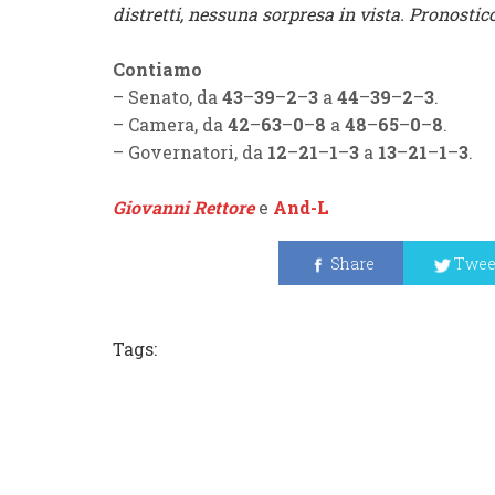
distretti, nessuna sorpresa in vista. Pronostic
Contiamo
– Senato, da
43
–
39
–
2
–
3
a
44
–
39
–
2
–
3
.
– Camera, da
42
–
63
–
0
–
8
a
48
–
65
–
0
–
8
.
– Governatori, da
12
–
21
–
1
–
3
a
13
–
21
–
1
–
3
.
Giovanni Rettore
e
And-L
Share
Twee
Tags: