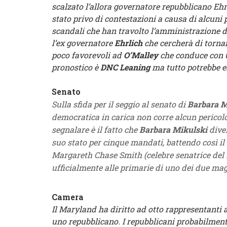
scalzato l’allora governatore repubblicano Ehr
stato privo di contestazioni a causa di alcuni
scandali che han travolto l’amministrazione d
l’ex governatore
Ehrlich
che cercherà di torna
poco favorevoli ad
O’Malley
che conduce con un
pronostico è
DNC Leaning
ma tutto potrebbe e
Senato
Sulla sfida per il seggio al senato di
Barbara M
democratica in carica non corre alcun pericolo
segnalare è il fatto che
Barbara Mikulski
diven
suo stato per cinque mandati, battendo così i
Margareth Chase Smith (celebre senatrice del 
ufficialmente alle primarie di uno dei due magg
Camera
Il Maryland ha diritto ad otto rappresentanti 
uno repubblicano. I repubblicani probabilmente