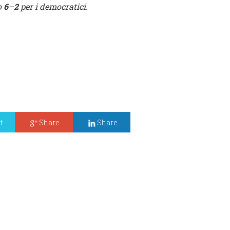
o
6
–
2
per i democratici.
t
Share
Share