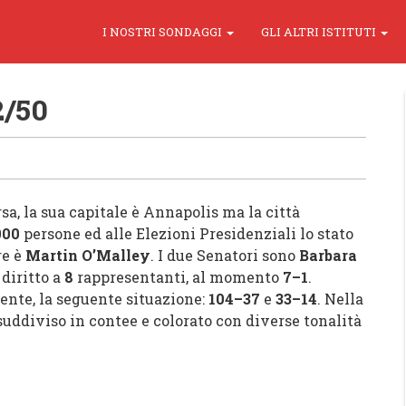
I NOSTRI SONDAGGI
GLI ALTRI ISTITUTI
2/50
sa, la sua capitale è Annapolis ma la città
000
persone ed alle Elezioni Presidenziali lo stato
re è
Martin O’Malley
. I due Senatori sono
Barbara
diritto a
8
rappresentanti, al momento
7
–
1
.
ente, la seguente situazione:
104
–
37
e
33
–
14
. Nella
 suddiviso in contee e colorato con diverse tonalità