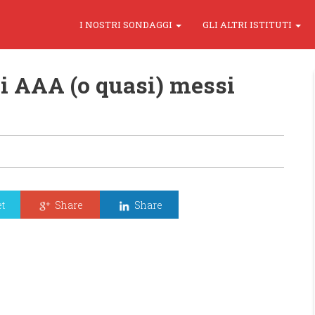
I NOSTRI SONDAGGI
GLI ALTRI ISTITUTI
si AAA (o quasi) messi
t
Share
Share