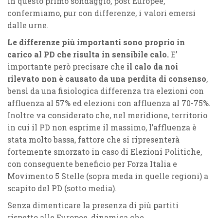
In questo primo sondaggio, post Europee,
confermiamo, pur con differenze, i valori emersi
dalle urne.
Le differenze più importanti sono proprio in
carico al PD che risulta in sensibile calo.
E’
importante però precisare che
il calo da noi
rilevato non è causato da una perdita di consenso
,
bensì da una fisiologica differenza tra elezioni con
affluenza al 57% ed elezioni con affluenza al 70-75%.
Inoltre va considerato che, nel meridione, territorio
in cui il PD non esprime il massimo, l’affluenza è
stata molto bassa, fattore che si ripresenterà
fortemente smorzato in caso di Elezioni Politiche,
con conseguente beneficio per Forza Italia e
Movimento 5 Stelle (sopra meda in quelle regioni) a
scapito del PD (sotto media).
Senza dimenticare la presenza di più partiti
rispetto alle Europee, dinamica che,