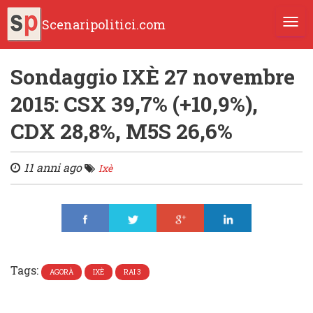
Scenaripolitici.com
TOGG
Sondaggio IXÈ 27 novembre
2015: CSX 39,7% (+10,9%),
CDX 28,8%, M5S 26,6%
11 anni ago
Ixè
Share
Tweet
Share
Share
Tags:
AGORÀ
IXÈ
RAI 3