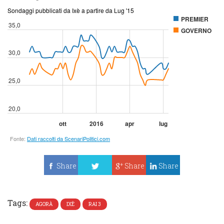
Share
Share
Share
Tweet
Tags:
AGORÀ
IXÈ
RAI 3