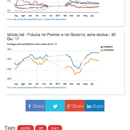
Share
Share
Share
Tweet
Tags:
AGORÀ
IXÈ
RAI 3