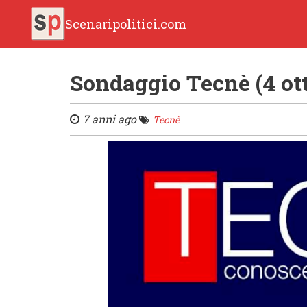
Scenaripolitici.com
Sondaggio Tecnè (4 ot
7 anni ago
Tecnè