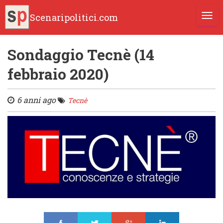
Scenaripolitici.com
TOGG
Sondaggio Tecnè (14
febbraio 2020)
6 anni ago
Tecnè