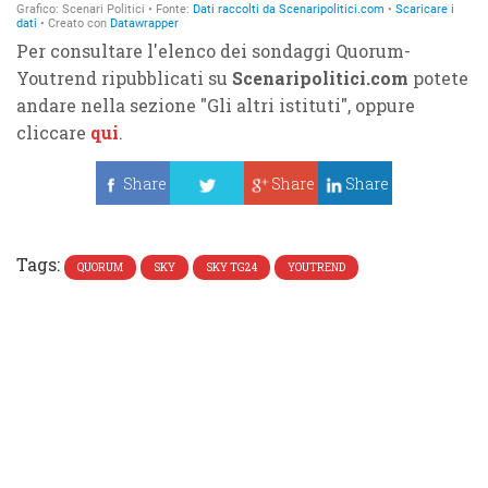
Per consultare l'elenco dei sondaggi Quorum-
Youtrend ripubblicati su
Scenaripolitici.com
potete
andare nella sezione "Gli altri istituti", oppure
cliccare
qui
.
Share
Share
Share
Tweet
Tags:
QUORUM
SKY
SKY TG24
YOUTREND