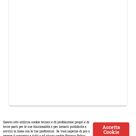
Questo sito utilizza cookie tecnici e di profilazione propri e di
Accetta
terze parti per le sue funzionalità e per inviarti pubblicità e
Cookie
servizi in linea con le tue preferenze. Se vuoi saperne di più o
© Copyright 2008-2017 Scenaripolitici.com - Tutti i diritti riservati.
negare il consenso a tutti o ad alcuni cookie Privacy Policy.