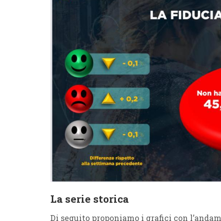
La serie storica
Di seguito proponiamo i grafici con l’andame