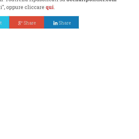
ti", oppure cliccare
qui
.
t
Share
Share