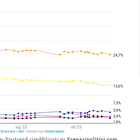
m-Youtrend ripubblicati su
Scenaripolitici.com