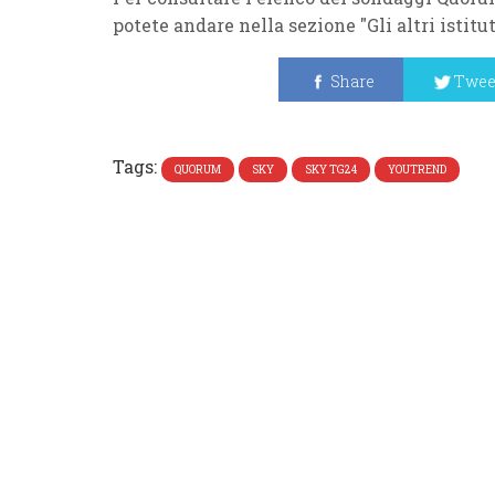
potete andare nella sezione "Gli altri istitu
Share
Twee
Tags:
QUORUM
SKY
SKY TG24
YOUTREND