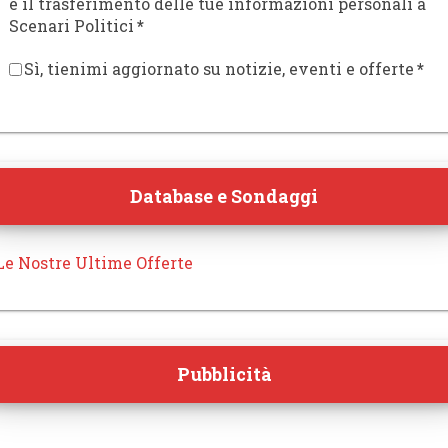
e il trasferimento delle tue informazioni personali a
Scenari Politici
*
Sì, tienimi aggiornato su notizie, eventi e offerte
*
Database e Sondaggi
Le Nostre Ultime Offerte
Pubblicità