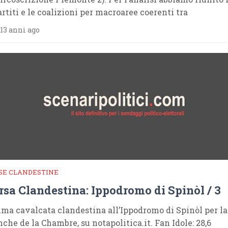
artiti e le coalizioni per macroaree coerenti tra
13 anni ago
SE CLANDESTINE
rsa Clandestina: Ippodromo di Spinòl / 3
ima cavalcata clandestina all’Ippodromo di Spinòl per la
che de la Chambre, su notapolitica.it. Fan Idole: 28,6