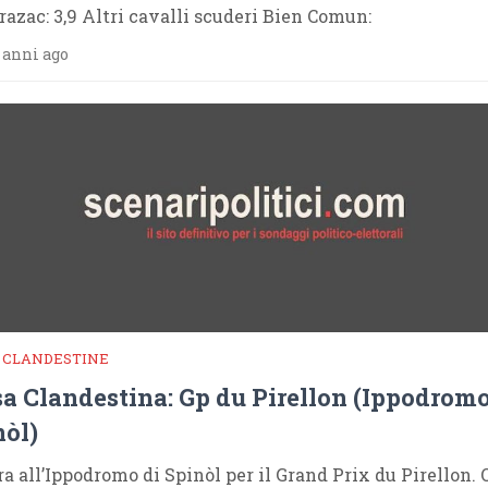
razac: 3,9 Altri cavalli scuderi Bien Comun:
 anni ago
 CLANDESTINE
a Clandestina: Gp du Pirellon (Ippodromo
nòl)
a all’Ippodromo di Spinòl per il Grand Prix du Pirellon. Q