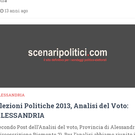
tra
13 anni ago
LESSANDRIA
lezioni Politiche 2013, Analisi del Voto:
LESSANDRIA
econdo Post dell’Analisi del voto, Provincia di Alessandr
Circoscrizione Piemonte 2). Per l’analisi abbiamo riunito 