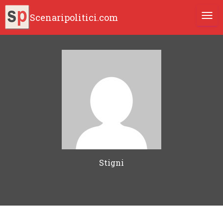
Scenaripolitici.com
TOGG
Stigni