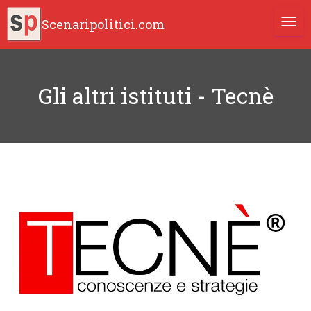
Scenaripolitici.com
TOGG
Gli altri istituti - Tecnè