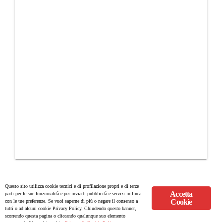
Questo sito utilizza cookie tecnici e di profilazione propri e di terze
Accetta
parti per le sue funzionalità e per inviarti pubblicità e servizi in linea
Cookie
con le tue preferenze. Se vuoi saperne di più o negare il consenso a
© Copyright 2008-2017 Scenaripolitici.com - Tutti i diritti riservati. Creato
tutti o ad alcuni cookie Privacy Policy. Chiudendo questo banner,
scorrendo questa pagina o cliccando qualunque suo elemento
da
Atlanticmoon.com