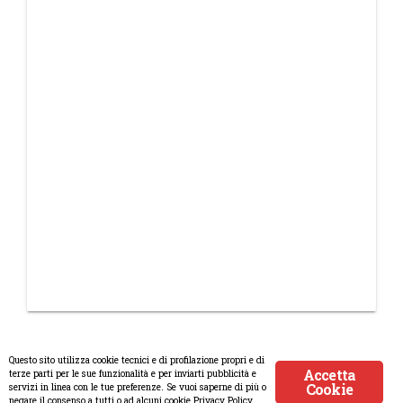
Questo sito utilizza cookie tecnici e di profilazione propri e di
Accetta
terze parti per le sue funzionalità e per inviarti pubblicità e
Cookie
servizi in linea con le tue preferenze. Se vuoi saperne di più o
© Copyright 2008-2017 Scenaripolitici.com - Tutti i diritti riservati.
negare il consenso a tutti o ad alcuni cookie Privacy Policy.