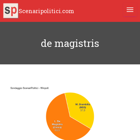
Scenaripolitici.com
TOGG
de magistris