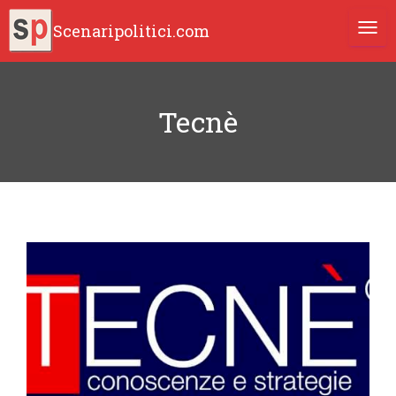
Scenaripolitici.com
TOGG
Tecnè