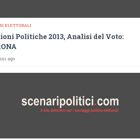
SI ELETTORALI
ioni Politiche 2013, Analisi del Voto:
RONA
nni ago