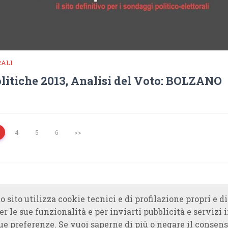
RALI
olitiche 2013, Analisi del Voto: BOLZANO
4
5
6
>>
o sito utilizza cookie tecnici e di profilazione propri e di
er le sue funzionalità e per inviarti pubblicità e servizi 
ue preferenze. Se vuoi saperne di più o negare il consens