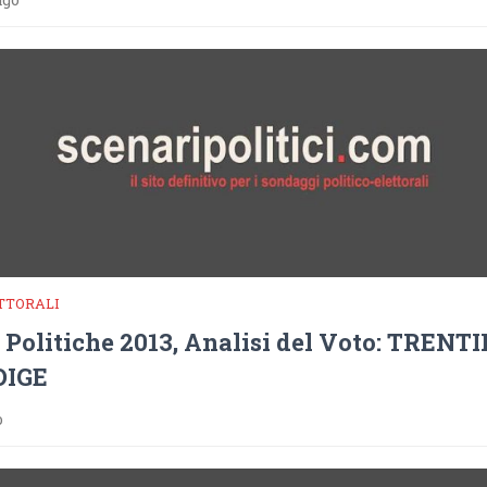
TTORALI
 Politiche 2013, Analisi del Voto: TRENT
DIGE
o