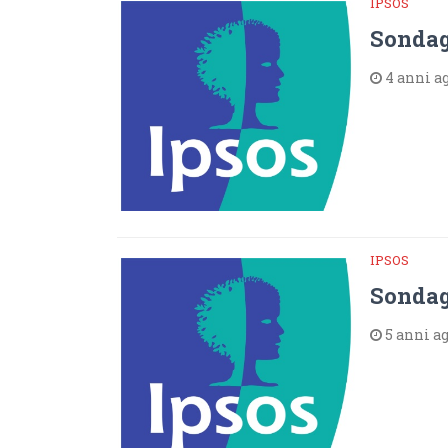
IPSOS
Sondagg
4 anni a
IPSOS
Sondagg
5 anni a