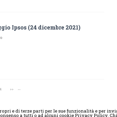
gio Ipsos (24 dicembre 2021)
go
…
4
>>
opri e di terze parti per le sue funzionalità e per invia
il consenso a tutti o ad alcuni cookie Privacy Policy. 
2008-2017 Scenaripolitici.com - Tutti i diritti riservati. Creato da
Atlan