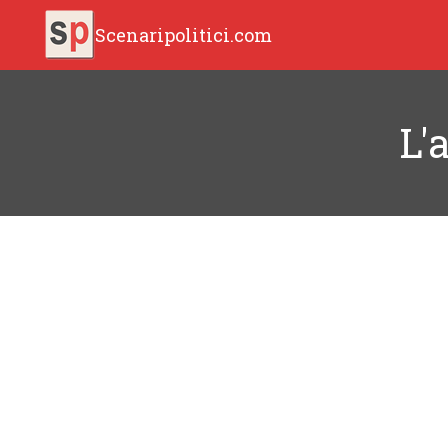
Scenaripolitici.com
L'