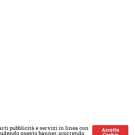
rti pubblicità e servizi in linea con
Accetta
Chiudendo questo banner, scorrendo
Cookie
ticmoon.com