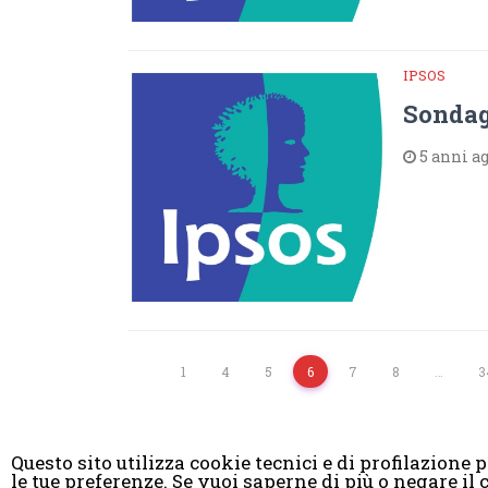
IPSOS
Sondag
5 anni a
1
4
5
6
7
8
…
3
Questo sito utilizza cookie tecnici e di profilazione pr
le tue preferenze. Se vuoi saperne di più o negare 
© Copyright 