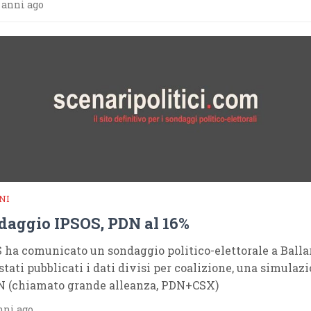
 anni ago
NI
daggio IPSOS, PDN al 16%
 ha comunicato un sondaggio politico-elettorale a Ballar
stati pubblicati i dati divisi per coalizione, una simulaz
N (chiamato grande alleanza, PDN+CSX)
nni ago