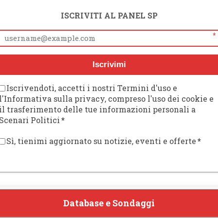
ISCRIVITI AL PANEL SP
*
Iscrivimi
Iscrivendoti, accetti i nostri Termini d'uso e
l'Informativa sulla privacy, compreso l'uso dei cookie e
il trasferimento delle tue informazioni personali a
Scenari Politici
*
Sì, tienimi aggiornato su notizie, eventi e offerte
*
Database e Sondaggi