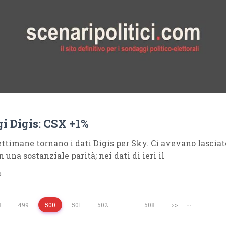
i Digis: CSX +1%
ttimane tornano i dati Digis per Sky. Ci avevano lasciato
 una sostanziale parità; nei dati di ieri il
o
…
8
499
500
501
502
…
508
>>