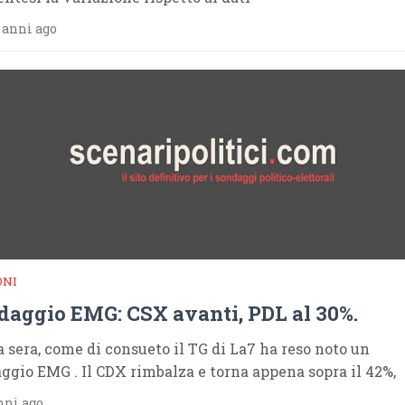
 anni ago
ONI
daggio EMG: CSX avanti, PDL al 30%.
ra sera, come di consueto il TG di La7 ha reso noto un
ggio EMG . Il CDX rimbalza e torna appena sopra il 42%,
nni ago