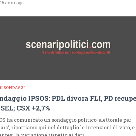
15 anni ago
RI SONDAGGI
ndaggio IPSOS: PDL divora FLI, PD recup
 SEL; CSX +2,7%
OS ha comunicato un sondaggio politico-elettorale per
aro’, riportiamo qui nel dettaglio le intenzioni di voto, e
entesi la variazione rispetto ai dati