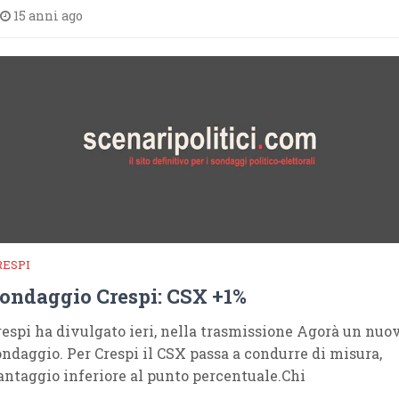
15 anni ago
RESPI
ondaggio Crespi: CSX +1%
respi ha divulgato ieri, nella trasmissione Agorà un nuo
ondaggio. Per Crespi il CSX passa a condurre di misura,
antaggio inferiore al punto percentuale.Chi