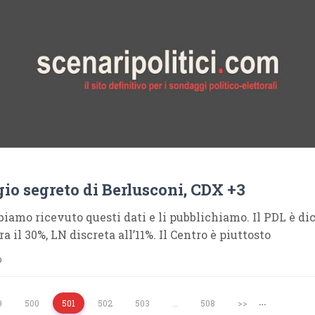
io segreto di Berlusconi, CDX +3
bbiamo ricevuto questi dati e li pubblichiamo. Il PDL è di
a il 30%, LN discreta all’11%. Il Centro è piuttosto
o
…
9
500
501
502
503
…
508
>>