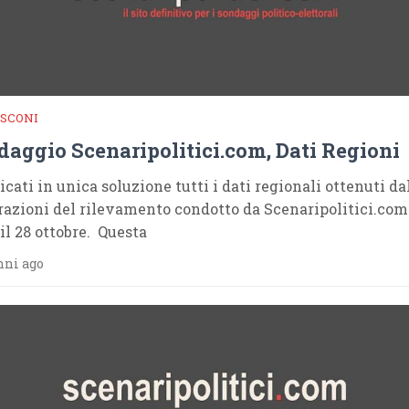
SCONI
aggio Scenaripolitici.com, Dati Regioni
icati in unica soluzione tutti i dati regionali ottenuti da
razioni del rilevamento condotto da Scenaripolitici.com 
 il 28 ottobre. Questa
nni ago