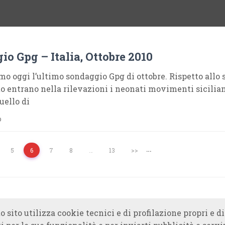
o Gpg – Italia, Ottobre 2010
o oggi l’ultimo sondaggio Gpg di ottobre. Rispetto allo 
 entrano nella rilevazioni i neonati movimenti siciliani
uello di
o
…
5
6
7
8
…
13
>>
o sito utilizza cookie tecnici e di profilazione propri e di