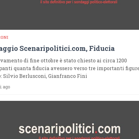
CONI
ggio Scenaripolitici.com, Fiducia
evamento di fine ottobre è stato chiesto ai circa 1200
panti quanta fiducia avessero verso tre importanti figur
e: Silvio Berlusconi, Gianfranco Fini
i ago