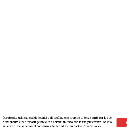
Questo sito utilizza cookie tecnici e di profilazione propri e di terze parti per le sue
funzionalità e per inviarti pubblicità e servizi in linea con le tue preferenze. Se vuoi
saperne di più o negare il consenso a tutti o ad alcuni cookie Privacy Policy.