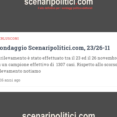
ERLUSCONI
ondaggio Scenaripolitici.com, 23/26-11
l rilevamento è stato effettuato tra il 23 ed il 26 novembr
u un campione effettivo di 1307 casi. Rispetto allo scors
ilevamento notiamo
16 anni ago