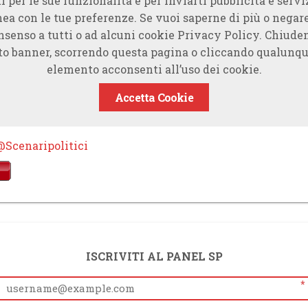
i per le sue funzionalità e per inviarti pubblicità e servi
nea con le tue preferenze. Se vuoi saperne di più o negare
nsenso a tutti o ad alcuni cookie Privacy Policy. Chiude
to banner, scorrendo questa pagina o cliccando qualunqu
elemento acconsenti all’uso dei cookie.
Accetta Cookie
@Scenaripolitici
ISCRIVITI AL PANEL SP
*